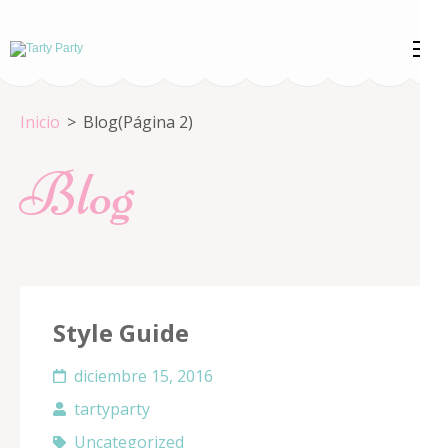
Saltar
al
Tarty Party
Expertos en repostería creativa
contenido
(presiona
Inicio
>
Blog
(Página 2)
la
tecla
Blog
Intro)
Style Guide
diciembre 15, 2016
tartyparty
Uncategorized