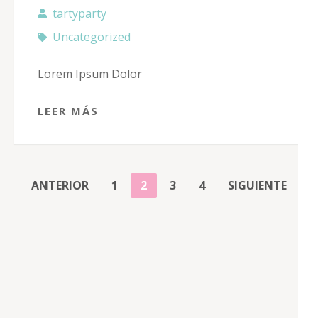
tartyparty
Uncategorized
Lorem Ipsum Dolor
LEER MÁS
PAGINACIÓN
PÁGINA
PÁGINA
PÁGINA
PÁGINA
ANTERIOR
1
2
3
4
SIGUIENTE
DE
ENTRADAS