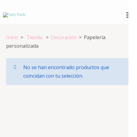
Saltar
al
Tarty Party
Expertos en repostería creativa
contenido
(presiona
Inicio
>
Tienda
>
Decoración
>
Papelería
la
personalizada
tecla
Intro)
No se han encontrado productos que
coincidan con tu selección.