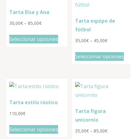
Las
se
Tarta Elsa y Ana
opciones
puede
Tarta equipo de
se
elegir
30,00
€
–
85,00
€
fútbol
pueden
en
Este
Seleccionar opciones
elegir
la
35,00
€
–
45,00
€
producto
en
págin
tiene
Este
Seleccionar opciones
la
de
múltiples
produ
página
produ
variantes.
tiene
de
Las
múltip
producto
opciones
varian
se
Las
Tarta estilo rústico
pueden
opcio
Tarta figura
elegir
se
110,00
€
unicornio
en
puede
Seleccionar opciones
la
elegir
35,00
€
–
85,00
€
página
en