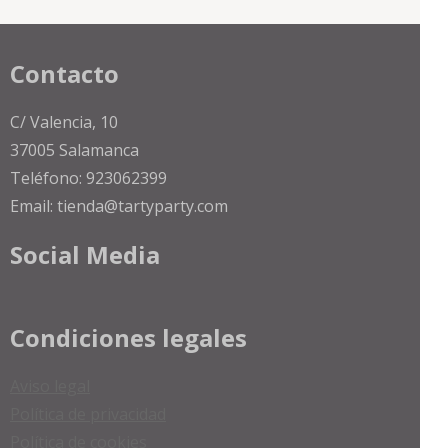
la
págin
Contacto
de
produ
C/ Valencia, 10
37005 Salamanca
Teléfono: 923062399
Email: tienda@tartyparty.com
Social Media
Condiciones legales
Aviso legal
Política de privacidad
Política de cookies