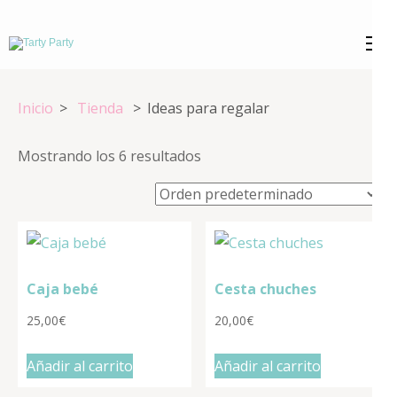
Saltar
al
Tarty Party
Expertos en repostería creativa
contenido
(presiona
Inicio
>
Tienda
>
Ideas para regalar
la
tecla
Mostrando los 6 resultados
Intro)
Caja bebé
Cesta chuches
25,00
€
20,00
€
Añadir al carrito
Añadir al carrito