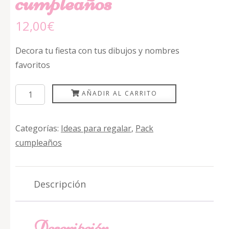
cumpleaños
12,00
€
Decora tu fiesta con tus dibujos y nombres
favoritos
Kit
AÑADIR AL CARRITO
decoración
cumpleaños
Categorías:
Ideas para regalar
,
Pack
cantidad
cumpleaños
Descripción
Descripción