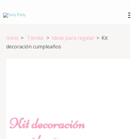
Saltar
al
Tarty Party
Expertos en repostería creativa
contenido
(presiona
Inicio
>
Tienda
>
Ideas para regalar
>
Kit
la
decoración cumpleaños
tecla
Intro)
Kit decoración