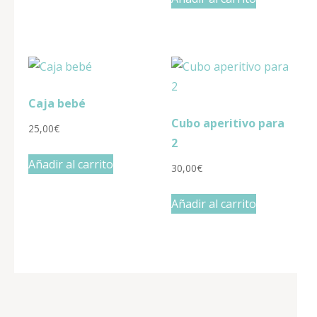
original
actual
era:
es:
95,00€.
80,00€.
Caja bebé
Cubo aperitivo para
25,00
€
2
Añadir al carrito
30,00
€
Añadir al carrito