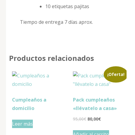
10 etiquetas pajitas
Tiempo de entrega 7 días aprox.
Productos relacionados
¡Oferta!
Cumpleaños a
Pack cumpleaños
domicilio
«llévatelo a casa»
El
El
95,00
€
80,00
€
Leer más
precio
precio
Añadir al carrito