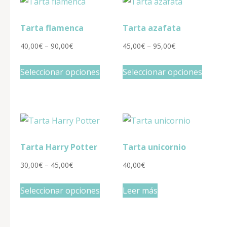
Tarta flamenca
Tarta azafata
40,00
€
–
90,00
€
45,00
€
–
95,00
€
Este
Este
Seleccionar opciones
Seleccionar opciones
producto
produ
tiene
tiene
múltiples
múltip
variantes.
varian
Las
Las
Tarta Harry Potter
Tarta unicornio
opciones
opcio
se
se
30,00
€
–
45,00
€
40,00
€
pueden
puede
Este
Seleccionar opciones
Leer más
elegir
elegir
producto
en
en
tiene
la
la
múltiples