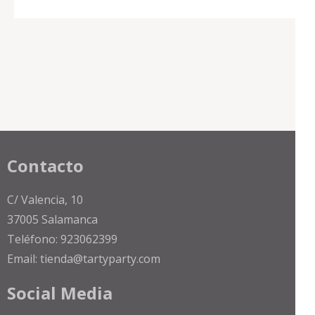
página
págin
variantes.
de
de
Las
producto
produ
opciones
se
pueden
elegir
en
la
Contacto
página
de
C/ Valencia, 10
producto
37005 Salamanca
Teléfono: 923062399
Email: tienda@tartyparty.com
Social Media