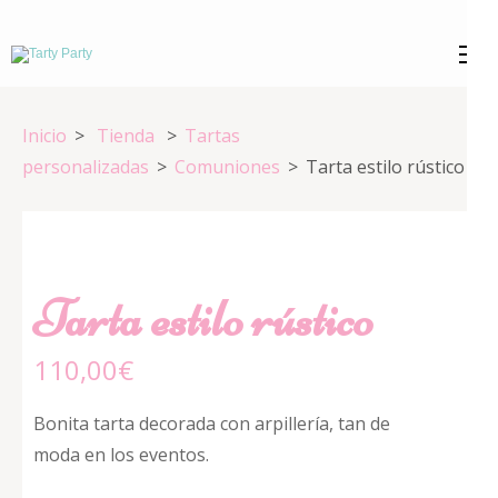
Saltar
al
Tarty Party
Expertos en repostería creativa
contenido
(presiona
Inicio
>
Tienda
>
Tartas
la
personalizadas
>
Comuniones
>
Tarta estilo rústico
tecla
Intro)
Tarta estilo rústico
110,00
€
Bonita tarta decorada con arpillería, tan de
moda en los eventos.