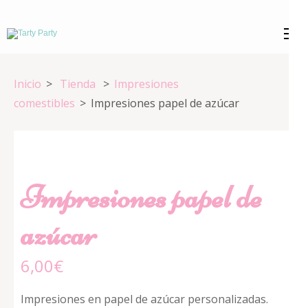
Saltar
al
Tarty Party
Expertos en repostería creativa
contenido
(presiona
Inicio
>
Tienda
>
Impresiones
la
comestibles
>
Impresiones papel de azúcar
tecla
Intro)
Impresiones papel de
azúcar
6,00
€
Impresiones en papel de azúcar personalizadas.