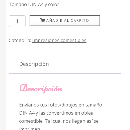
Tamaño DIN A4 y color
Impresiones
AÑADIR AL CARRITO
papel
de
Categoría:
Impresiones comestibles
azúcar
cantidad
Descripción
Descripción
Envíanos tus fotos/dibujos en tamaño
DIN A4 y las convertimos en oblea
comestible. Tal cual nos llegan así se
imprimen….