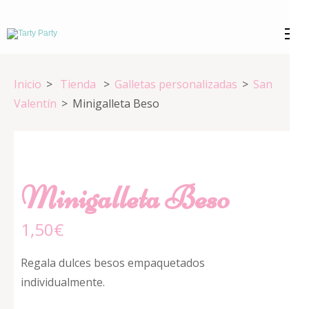
Saltar
al
Tarty Party
Expertos en repostería creativa
contenido
(presiona
Inicio
>
Tienda
>
Galletas personalizadas
>
San
la
Valentín
>
Minigalleta Beso
tecla
Intro)
Minigalleta Beso
1,50
€
Regala dulces besos empaquetados
individualmente.