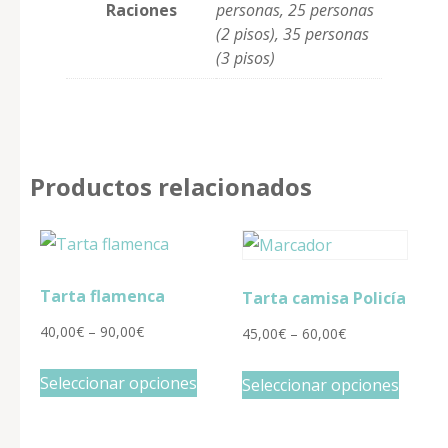
Raciones
personas, 25 personas
(2 pisos), 35 personas
(3 pisos)
Productos relacionados
Tarta flamenca
Tarta camisa Policía
40,00
€
–
90,00
€
45,00
€
–
60,00
€
Este
Este
Seleccionar opciones
Seleccionar opciones
producto
produ
tiene
tiene