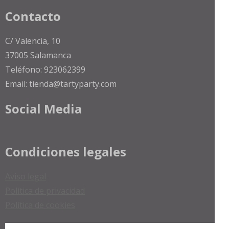
la
la
Contacto
página
págin
de
de
C/ Valencia, 10
producto
produ
37005 Salamanca
Teléfono: 923062399
Email: tienda@tartyparty.com
Social Media
Condiciones legales
Aviso legal
Política de privacidad
Política de cookies