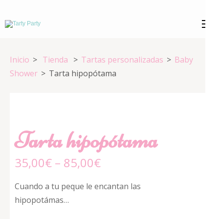
Saltar
al
Tarty Party
Expertos en repostería creativa
contenido
(presiona
Inicio
>
Tienda
>
Tartas personalizadas
>
Baby
la
Shower
>
Tarta hipopótama
tecla
Intro)
Tarta hipopótama
35,00
€
–
85,00
€
Cuando a tu peque le encantan las
hipopotámas…